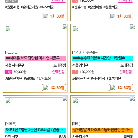
선택안함
선택안함
급여협의
T/C
190,000원
일
일
#원룸제공 #출퇴근지원 #식사제공
#선불가능 #순번확실 #원룸제공
1회 30일
1회 30일
[FEEL(필)]
[주식회사 좋은습관]
❤️서대문 보도 당당한 미시 언니들구함 초보 직장인 투잡 알바도 가능❤️
❤️●순수테이블●시간당11만원●갯수보장제●❤️
서울 서대문구
노래주점
서울 강남구
노래주점
선택안함
선택안함
시급
60,000원
T/C
120,000원
일
일
#출퇴근지원 #팁별도 #칼퇴보장
#출퇴근지원 #식사제공 #홀복지원
1회 30일
1회 30일
[메리트]
[파티]
✨#대전 #법원 #둔산 #365일 #연중무휴 #초보자환영 #당일지급 #✨
강서밤알바 ✨초보가능✨편안한 분위기에서 일하실분✨
대전 서구
BAR
서울 강서구
룸싸롱