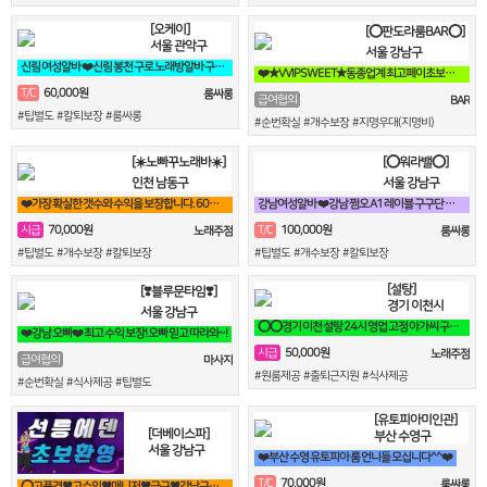
[오케이]
[⭕판도라룸BAR⭕]
서울 관악구
서울 강남구
신림 여성알바 ❤️신림 봉천 구로 노래방알바 구해요❤️
❤️★VVIPSWEET★동종업계 최고페이초보환영갯수Ok술X출근강요X블랙X진상❤️
60,000원
T/C
룸싸롱
급여협의
BAR
#팁별도 #칼퇴보장 #룸싸롱
#순번확실 #개수보장 #지명우대(지명비)
[☀️노빠꾸노래바☀️]
[⭕워라밸⭕]
인천 남동구
서울 강남구
❤️가장 확실한 갯수와 수익을 보장합니다. 60분 7만원 지급!❤️
강남여성알바 ❤️강남 쩜오 A1 레이블 구구단 썸데이 도깨비❤️
70,000원
100,000원
시급
T/C
노래주점
룸싸롱
#팁별도 #개수보장 #칼퇴보장
#팁별도 #개수보장 #칼퇴보장
[설탕]
[❣️블루문타임❣️]
경기 이천시
서울 강남구
⭕⭕경기 이천 설탕 24시 영업 고정 아가씨 구합니다⭕⭕
❤️강남 오빠❤️ 최고 수익 보장! 오빠 믿고 따라와~!
50,000원
시급
노래주점
급여협의
마사지
#원룸제공 #출퇴근지원 #식사제공
#순번확실 #식사제공 #팁별도
[유토피아미인관]
[더베이스파]
부산 수영구
서울 강남구
❤️부산 수영 유토피아 룸 언니들 모십니다^^❤️
70,000원
T/C
룸싸롱
⭕고품격♥고수익♥매니저♥급구♥강남구♥삼성동♥선릉⭕