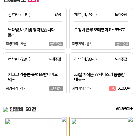
김**
(여/29세)
BAR
체**
(여/28세)
노래주점
노래방, 바 ,키방 경력있습니다
토킹바 근무 오래햇어요~ 66-77.
문…
…
희망지역 : 서울
희망지역 : 경기
급여협의
급여협의
ㅁ**
(여/28세)
노래주점
김**
(여/33세)
노래주점
키크고 가슴큰 육덕 88반이에요
33살 키작은 77사이즈라 뚱뚱한
먹…
데ㅠ…
희망지역 : 경기
희망지역 : 경기
50,000원
급여협의
T/C
밤알바
50 건
광고신청