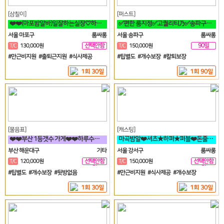
[삼칠이]
[퍼스트]
❤️❤️(마포밤알바)일잘하는실장♡하루50이상♡90분♡당일지급♡❤️❤️
✅편한 룸지정✅고퀄리티乃✅송파구✅방이동✅잠실✅석촌동✅강남구✅서초구✅논현동
서울 마포구
룸싸롱
서울 송파구
룸싸롱
선택안함
90일
T/C
130,000원
T/C
150,000원
일
#만근비지원 #출퇴근지원 #식사제공
#팁별도 #개수보장 #칼퇴보장
1회 30일
1회 90일
[물음표]
[캐스팅]
❤️❤️부산 1등갯수 가게❤️❤️하루수입 고수익 가능❤️❤️
마곡밤알❤️셔츠★하퍼★퍼블❤️돈줄맞아보자★갯수보장★술강요NO★출퇴근자유
부산 해운대구
기타
서울 강서구
룸싸롱
선택안함
선택안함
T/C
120,000원
T/C
150,000원
일
일
#팁별도 #개수보장 #뒷방없음
#만근비지원 #식사제공 #개수보장
1회 30일
1회 30일