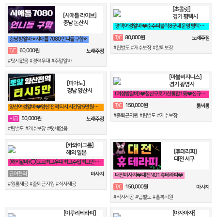
[초콜릿]
[시애틀 라이브]
경기 평택시
충남 논산시
평택 여성알바 ❤️순수퍼블릭 8군데 운영 평택 8만원❤️
80,000원
T/C
노래주점
충남 밤알바 ⭐시애틀 7080 언니들 구함⭐
#팁별도 #개수보장 #칼퇴보장
60,000원
T/C
노래주점
#텃세없음 #경력우대 #주말알바
[마블비지니스]
[피아노]
경기 광명시
경남 양산시
(여성밤알바) ❤️철산구로가산통합1등❤️신규여성모집❤️
150,000원
T/C
룸싸롱
양산여성알바 ❤️양산 전역 티시 시간당 5만원 30세 ~ 50세❤️
#출퇴근지원 #팁별도 #개수보장
50,000원
시급
노래주점
#팁별도 #개수보장 #텃세없음
[카와이그룹]
[휴테라피]
해외 일본
대전 서구
(해외알바) ⭕[도쿄최고우대 최고수입 최고안전보장]⭕
급여협의
마사지
대전마사지❤️대전NO1 휴테라피❤️
#원룸제공 #출퇴근지원 #식사제공
150,000원
T/C
마사지
#식사제공 #팁별도 #홀복지원
[이루리테라피]
[아자아자]