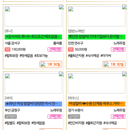
[루나]
[별밤노래방]
⭐강서셔츠 루나✨ 최고조건 떼초없음! 케어보장! 60분 풀티13⭐
❣️(인천 밤알바) ♡대기업보다 돈더벌자 젊은실장♡❣️
서울 강서구
룸싸롱
인천 연수구
노래주점
선택안함
선택안함
T/C
130,000원
T/C
50,000원
일
일
#칼퇴보장 #텃세없음 #초보가능
#출퇴근지원 #식사제공 #아가씨
1회 30일
1회 30일
[새야]
[에쿠스]
☀️(부산 여성 밤알바) 당당한 미시 언니들 구함☀️
여성알바 ❤️수원 인계동 에쿠스 가라오케&하이퍼블릭❤️
부산 금정구
노래주점
경기 수원시
노래주점
선택안함
선택안함
급여협의
급여협의
일
일
#팁별도 #칼퇴보장 #텃세없음
#만근비지원 #출퇴근지원 #식사제공