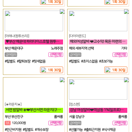
1회 30일
1회 30일
[아레나(원투쓰리)]
[다이아몬드]
♥️부산 해운대 파라다이스호텔 원투쓰리 클럽 영업진 구합니다♥️
해외여성알바 ❤️고수익! 목돈 마련의 꿈! 미국에서 이루세요❤️
부산 해운대구
노래주점
해외 세부지역 선택
기타
선택안함
선택안함
급여협의
급여협의
일
일
#팁별도 #칼퇴보장 #텃세없음
#팁별도 #초이스없음 #초보가능
1회 30일
1회 30일
[☀️라운지☀️]
[킹스맨]
서면 밤알바 ☀️❤️부산서면 라운지(구 갤러리) 언니들 모십니다❤️☀️
강남 여성알바❤️역삼동 1%(일프로)&텐프로 직영 강남 1등❤️
부산 부산진구
룸싸롱
서울 강남구
룸싸롱
선택안함
선택안함
T/C
120,000원
급여협의
일
일
#만근비지원 #팁별도 #개수보장
#선불가능 #출퇴근지원 #식사제공