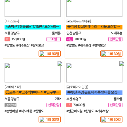
[⭐퍼스트⭐]
[☀️노빠꾸노래바☀️]
⭐송파⭐대형클럽⭐TC15만⭐보장⭐최소5개⭐송파⭐방이⭐잠실⭐석촌⭐강남⭐역삼
❤️가장 확실한 갯수와 수익을 보장합니다. 60분 7만원 지급!❤️
서울 강남구
룸싸롱
인천 남동구
노래주점
90일
선택안함
T/C
150,000원
시급
70,000원
일
#팁별도 #개수보장 #칼퇴보장
#팁별도 #개수보장 #칼퇴보장
1회 90일
1회 30일
[더베이스파]
[유토피아미인관]
⭕고품격♥고수익♥매니저♥급구♥강남구♥삼성동♥선릉⭕
❤️부산 수영 유토피아 룸 언니들 모십니다^^❤️
서울 강남구
기타
부산 수영구
룸싸롱
선택안함
선택안함
급여협의
T/C
70,000원
일
일
#순번확실 #식사제공 #팁별도
#만근비지원 #팁별도 #개수보장
1회 30일
1회 30일