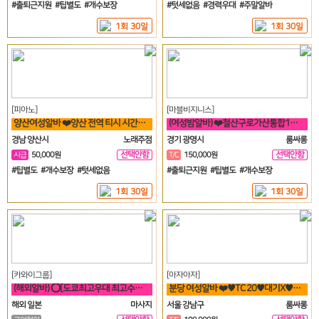
#출퇴근지원 #팁별도 #개수보장
#텃세없음 #경력우대 #주말알바
1회 30일
1회 30일
[피아노]
[마블비지니스]
양산여성알바 ❤️양산 전역 티시 시간당 5만원 30세 ~ 50세❤️
(여성밤알바) ❤️철산구로가산통합1등❤️신규여성모집❤️
경남 양산시
노래주점
경기 광명시
룸싸롱
선택안함
선택안함
시급
50,000원
T/C
150,000원
일
일
#팁별도 #개수보장 #텃세없음
#출퇴근지원 #팁별도 #개수보장
1회 30일
1회 30일
[카와이그룹]
[아자아자]
(해외알바) ⭕[도쿄최고우대 최고수입 최고안전보장]⭕
분당 여성알바 ❤️♥TC 20♥대기X♥떼초X♥분당1등♥❤️
해외 일본
마사지
서울 강남구
룸싸롱