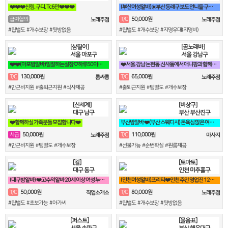
❤️❤️❤️신림. 구디. Tc6만❤️❤️❤️
(부산여성알바)☀️부산 동래구 보도 언니들 구해요☀️
50,000원
급여협의
T/C
노래주점
노래주점
#팁별도 #개수보장 #뒷방없음
#팁별도 #개수보장 #지명우대(지명비)
[삼칠이]
[곰노래바]
서울 마포구
서울 강남구
❤️❤️(마포밤알바)일잘하는실장♡하루50이상♡90분♡당일지급♡❤️❤️
❤️서울.강남 논현동.신사동에서 애니팡과 함께할 가족모집 【노래방알바.고수익알바.고소득알바】
130,000원
65,000원
T/C
T/C
룸싸롱
노래주점
#만근비지원 #출퇴근지원 #식사제공
#출퇴근지원 #팁별도 #개수보장
[신세계]
[비상구]
대구 남구
부산 부산진구
❤️함께하실 가족분들 모집합니다❤️
부산밤알바 ❤️(부산 스웨디시) 돈욕심 많은 여우들보세요~❤️
50,000원
110,000원
시급
T/C
노래주점
마사지
#만근비지원 #팁별도 #개수보장
#선불가능 #순번확실 #원룸제공
[길]
[토마토]
대구 동구
인천 미추홀구
(대구밤알바) ❤️고수익알바 20세 이상 여성 누구나 비밀보장❤️
(인천여성알바)프리티❤️인천 주안 영업진 12명 상주중 (24시간 영업)❤️
50,000원
80,000원
T/C
T/C
직업소개소
노래주점
#팁별도 #초보가능 #아가씨
#팁별도 #개수보장 #뒷방없음
[퍼스트]
[물음표]
서울 송파구
부산 해운대구