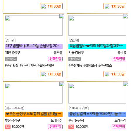
1회 30일
1회 30일
[넘버원]
[SSEMI]
대구 밤알바 ☀️초보가능 손님보장 20대30대가족모집☀️
역삼밤알바 ❤️저희 레드팀과 함께하실분~~!!❤️
대전 유성구
룸싸롱
서울 강남구
룸싸롱
선택안함
선택안함
급여협의
급여협의
일
일
#순번확실 #만근비지원 #출퇴근지원
#푸쉬가능 #칼퇴보장 #신규업소
1회 30일
1회 30일
[레드노래주점]
[시애틀 라이브]
❤️부산 금정구 보도 함께 일할 언니들 모집 노래방알바❤️
충남 밤알바 ⭐시애틀 7080 언니들 구함⭐
부산 금정구
노래주점
충남 논산시
노래주점
선택안함
선택안함
T/C
50,000원
T/C
60,000원
일
일