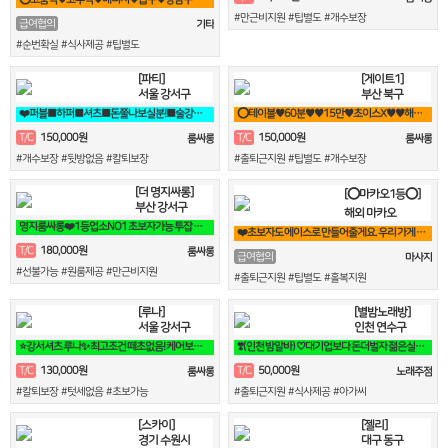
#만근비지원 #팁별도 #개수보장
급여협의
기타
#순번확실 #식사제공 #팁별도
[파티]
[게이트1]
서울 강서구
부산 북구
❤️퍼블■하퍼■셔츠■돈쭐나보실분!■술강요X■출퇴근맘대로■갯수보장❤️
⭕테이블♥60분♥♥15만♥초이스X♥♥해운대서면연산동동래온천장룸빠룸싸롱⭕
150,000원
150,000원
T/C
T/C
룸싸롱
룸싸롱
#개수보장 #뒷방없음 #칼퇴보장
#출퇴근지원 #팁별도 #개수보장
[더 명지싸롱]
[⭕마카오1등⭕]
부산 강서구
해외 마카오
명지룸싸롱❤️1등업소NO1 초보자가능 투잡 고페이갯수보장❤️
❤️초보자도 에이스로 만들어줄게요. 우리 가게 오면, 수입 부터 달라요❤️
180,000원
T/C
룸싸롱
급여협의
마사지
#선불가능 #원룸제공 #만근비지원
#출퇴근지원 #팁별도 #홀복지원
[루나]
[별밤노래방]
서울 강서구
인천 연수구
⭐강서셔츠 루나✨ 최고조건 떼초없음! 케어보장! 60분 풀티13⭐
❣️(인천 밤알바) ♡대기업보다 돈더벌자 젊은실장♡❣️
130,000원
50,000원
T/C
T/C
룸싸롱
노래주점
#칼퇴보장 #텃세없음 #초보가능
#출퇴근지원 #식사제공 #아가씨
[스카이]
[젤리]
경기 수원시
대구 동구