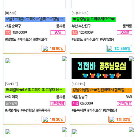
[퍼스트]
[✨갤러리✨]
✅풀TC지급✅고페이✅송파구✅강남구✅분당✅가락동✅역삼동✅논현
❤️공주님들 도와주세요^^❤️
서울 송파구
룸싸롱
부산 부산진구
룸싸롱
90일
365일
T/C
150,000원
T/C
120,000원
#팁별도 #개수보장 #칼퇴보장
#팁별도 #개수보장 #뒷방없음
1회 90일
1회 365일
[SIMPLE]
[✨B11✨]
해외알바❤️LA 최고페이 최고우대 No.1 가게에서 직원 모집합니다❤️
강남여성알바 ❤️건전바에서 함께할 공주님들 모집합니다❤️
해외 미국
룸싸롱
서울 강남구
BAR
선택안함
선택안함
급여협의
시급
65,000원
일
일
#선불가능 #순번확실 #원룸제공
#홀복지원 #개수보장 #칼퇴보장
1회 30일
1회 30일