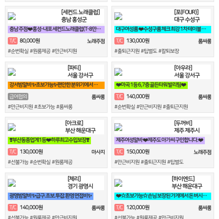
[세컨드 노래클럽]
[포(FOUR)]
충남 홍성군
대구 수성구
충남 주점❤️홍성-내포 세컨드노래클럽(T-8만)❤️
대구여성룸 ❤️수성구룸 체크 최강 1차 테이블 전문 tc❤️
80,000원
130,000원
T/C
T/C
노래주점
룸싸롱
#순번확실 #원룸제공 #만근비지원
#출퇴근지원 #팁별도 #칼퇴보장
[파티]
[아우라]
서울 강서구
서울 강서구
강서밤알바 ✨초보가능✨편안한 분위기에서 일하실분✨
❤️마곡 1등 6,7층 골든타워 발리팀❤️
140,000원
급여협의
T/C
룸싸롱
룸싸롱
#만근비지원 #초보가능 #룸싸롱
#순번확실 #만근비지원 #출퇴근지원
[아크로]
[두꺼비]
부산 해운대구
제주 제주시
❣️부산동종업계1등❤️하루최고수입보장❣️
제주여성알바 ❤️제주도 아가씨 구인합니다.❤️
130,000원
150,000원
T/C
T/C
마사지
노래주점
#선불가능 #순번확실 #원룸제공
#만근비지원 #출퇴근지원 #팁별도
[체리]
[하이엔드]
경기 광명시
부산 해운대구
광명밤알바 ✨급구.초보.투잡.환영 면접비✨
❤️☆초보가능☆ 손님 보장된 가게에서 돈 버시는데만 집중하세요!!❤️
140,000원
120,000원
T/C
T/C
룸싸롱
룸싸롱
#선불가능 #원룸제공 #만근비지원
#선불가능 #원룸제공 #만근비지원