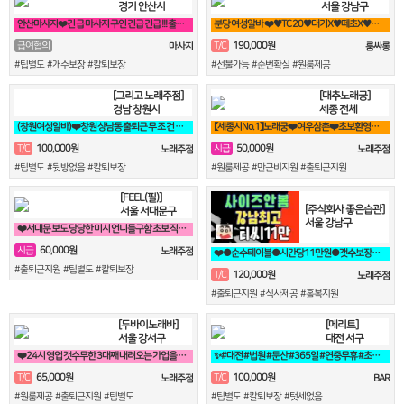
경기 안산시
서울 강남구
안산마사지❤️긴 급 마사지 구인 긴급 긴급 !!! 출장 관리사 구인❤️
분당 여성알바 ❤️♥TC 20♥대기X♥떼초X♥분당1등♥❤️
190,000원
급여협의
T/C
마사지
룸싸롱
#팁별도 #개수보장 #칼퇴보장
#선불가능 #순번확실 #원룸제공
[그리고 노래주점]
[대추노래궁]
경남 창원시
세종 전체
(창원여성알바)❤️창원 상남동 출퇴근 무 조 건 연락!❤️ 룸알바 룸보도
【세종시No.1】노래궁❤️여우삼촌❤️초보환영❤️가족분위기❤️365일출근
100,000원
50,000원
T/C
시급
노래주점
노래주점
#팁별도 #뒷방없음 #칼퇴보장
#원룸제공 #만근비지원 #출퇴근지원
[FEEL(필)]
[주식회사 좋은습관]
서울 서대문구
서울 강남구
❤️서대문 보도 당당한 미시 언니들구함 초보 직장인 투잡 알바도 가능❤️
60,000원
시급
노래주점
❤️●순수테이블●시간당11만원●갯수보장제●❤️
#출퇴근지원 #팁별도 #칼퇴보장
120,000원
T/C
노래주점
#출퇴근지원 #식사제공 #홀복지원
[두바이노래바]
[메리트]
서울 강서구
대전 서구
❤️24시 영업 갯수무한 3대째 내려오는 가업을 이어받아 젊은실장 3명❤️
✨#대전 #법원 #둔산 #365일 #연중무휴 #초보자환영 #당일지급 #✨
65,000원
100,000원
T/C
T/C
노래주점
BAR
#원룸제공 #출퇴근지원 #팁별도
#팁별도 #칼퇴보장 #텃세없음