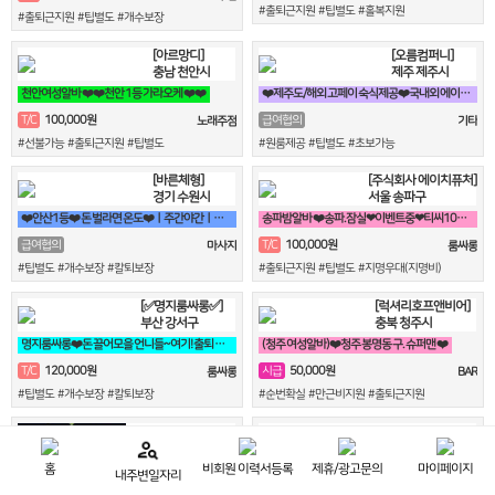
#출퇴근지원 #팁별도 #홀복지원
#출퇴근지원 #팁별도 #개수보장
[아르망디]
[오름컴퍼니]
충남 천안시
제주 제주시
천안여성알바 ❤️❤️천안 1등 가라오케 ❤️❤️
❤️제주도/해외 고페이 숙식제공❤️국내외 에이전시
100,000원
T/C
급여협의
노래주점
기타
#선불가능 #출퇴근지원 #팁별도
#원룸제공 #팁별도 #초보가능
[바른체형]
[주식회사 에이치퓨처]
경기 수원시
서울 송파구
❤️안산1등❤️ 돈 벌라면 온도❤️ㅣ주간야간ㅣ자유근무ㅣ알바 대환영
송파밤알바 ❤️송파.잠실❤이벤트중❤티씨10만❤평균10개❤️
100,000원
급여협의
T/C
마사지
룸싸롱
#팁별도 #개수보장 #칼퇴보장
#출퇴근지원 #팁별도 #지명우대(지명비)
[✅명지룸싸롱✅]
[럭셔리호프앤비어]
부산 강서구
충북 청주시
명지룸싸롱❤️돈 끌어모을 언니들~여기! 출퇴 지원!!❤️
(청주 여성알바)❤️청주 봉명동 구. 슈퍼맨 ❤️
120,000원
50,000원
T/C
시급
룸싸롱
BAR
#팁별도 #개수보장 #칼퇴보장
#순번확실 #만근비지원 #출퇴근지원
[❤️명품❤️]
[수가요주점]
인천 연수구
대전 유성구
홈
비회원 이력서등록
제휴/광고문의
마이페이지
내주변일자리
(연수동알바)❤️★ 연수동 NO1 갯수 보장 ★ 최고의 근무환경★❤️