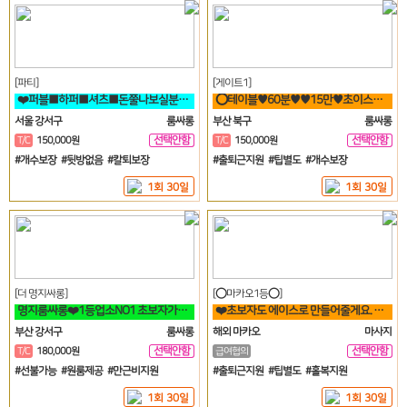
[파티]
[게이트1]
❤️퍼블■하퍼■셔츠■돈쭐나보실분!■술강요X■출퇴근맘대로■갯수보장❤️
⭕테이블♥60분♥♥15만♥초이스X♥♥해운대서면연산동동래온천장룸빠룸싸롱⭕
서울 강서구
룸싸롱
부산 북구
룸싸롱
선택안함
선택안함
T/C
150,000원
T/C
150,000원
일
일
#개수보장 #뒷방없음 #칼퇴보장
#출퇴근지원 #팁별도 #개수보장
1회 30일
1회 30일
[더 명지싸롱]
[⭕마카오1등⭕]
명지룸싸롱❤️1등업소NO1 초보자가능 투잡 고페이갯수보장❤️
❤️초보자도 에이스로 만들어줄게요. 우리 가게 오면, 수입 부터 달라요❤️
부산 강서구
룸싸롱
해외 마카오
마사지
선택안함
선택안함
T/C
180,000원
급여협의
일
일
#선불가능 #원룸제공 #만근비지원
#출퇴근지원 #팁별도 #홀복지원
1회 30일
1회 30일