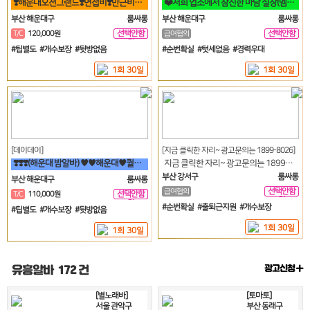
❣️해운대오션그랜드❣️면접비❣️만근비❣️소개비❣️마이킹❣️차비 지원❣️
❤️저희 업소에서 참신한 마담 실장(멤버) 영업진 구좌 사장님모집!❤
부산 해운대구
룸싸롱
부산 해운대구
룸싸롱
선택안함
선택안함
T/C
120,000원
급여협의
일
일
#팁별도 #개수보장 #뒷방없음
#순번확실 #텃세없음 #경력우대
1회 30일
1회 30일
[데이데이]
[지금 클릭한 자리~ 광고문의는 1899-8026]
❣️❣️❣️(해운대 밤알바) ♥♥해운대♥퀄리티♥룸빠♥1번♥♥❣️❣️❣️
지금 클릭한 자리~ 광고문의는 1899-8026
부산 강서구
룸싸롱
부산 해운대구
룸싸롱
선택안함
급여협의
선택안함
T/C
110,000원
일
일
#순번확실 #출퇴근지원 #개수보장
#팁별도 #개수보장 #뒷방없음
1회 30일
1회 30일
유흥알바
172 건
광고신청
[별노래바]
[토마토]
서울 관악구
부산 동래구