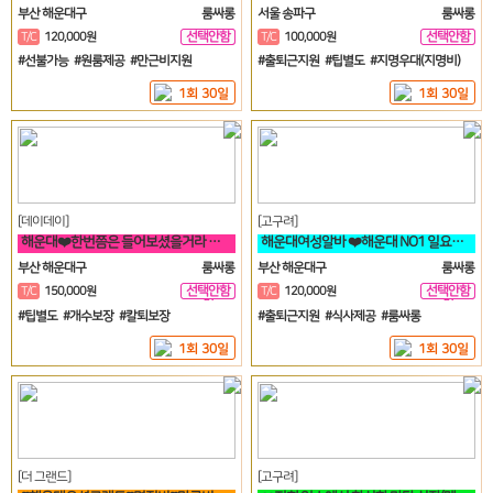
부산 해운대구
룸싸롱
서울 송파구
룸싸롱
선택안함
선택안함
T/C
120,000원
T/C
100,000원
일
일
#선불가능 #원룸제공 #만근비지원
#출퇴근지원 #팁별도 #지명우대(지명비)
1회 30일
1회 30일
[데이데이]
[고구려]
해운대❤️한번쯤은 들어보셨을거라 생각합니다 해운대 하면 퀄리티 입니다❤️
해운대여성알바 ❤️해운대 NO1 일요일도 영업합니다❤️
부산 해운대구
룸싸롱
부산 해운대구
룸싸롱
선택안함
선택안함
T/C
150,000원
T/C
120,000원
일
일
#팁별도 #개수보장 #칼퇴보장
#출퇴근지원 #식사제공 #룸싸롱
1회 30일
1회 30일
[더 그랜드]
[고구려]