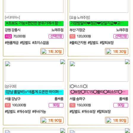
[⭐다이아⭐]
[요술 노래주점]
⭐초보도 가능⭐편안한 분위기에서 함께 일할분 찾습니다⭐
기장밤알바❤️정관❤️당일지급❤️고정아가씨구해요❤️
강원 강릉시
노래주점
부산 기장군
노래주점
선택안함
선택안함
시급
70,000원
T/C
120,000원
일
일
#원룸제공 #팁별도 #초이스없음
#출퇴근지원 #팁별도 #칼퇴보장
1회 30일
1회 30일
[삼구39]
[⭕퍼스트⭕]
(강남 룸알바) ✅새롭게 오픈한 하이퍼블릭 샤이니 입니다!!!✅
⭕보장⭕TC15⭕풀티⭕최소5T⭕송파방이잠실석촌⭕강남역삼⭕선릉
서울 강남구
룸싸롱
서울 송파구
룸싸롱
90일
90일
T/C
100,000원
T/C
150,000원
#팁별도 #개수보장 #푸쉬가능
#팁별도 #개수보장 #칼퇴보장
1회 90일
1회 90일