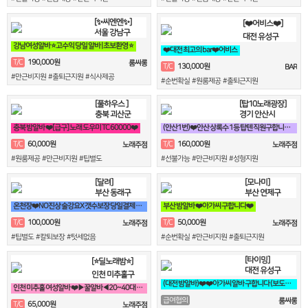
[✨씨엔엔✨]
[❤️어비스❤️]
서울 강남구
대전 유성구
강남여성알바 ⭐고수익 당일 알바 | 초보환영 ⭐
❤️대전 최고의 bar❤️어비스
190,000원
T/C
룸싸롱
130,000원
T/C
BAR
#만근비지원 #출퇴근지원 #식사제공
#순번확실 #원룸제공 #출퇴근지원
[풀하우스 ]
[탑10노래광장]
충북 괴산군
경기 안산시
충북 밤알바 ❤️[급구] 노래 도우미 TC 60000❤️
(안산1번)❤️안산 상록수 1등 탑텐 직원구합니다❤️
60,000원
160,000원
T/C
T/C
노래주점
노래주점
#원룸제공 #만근비지원 #팁별도
#선불가능 #만근비지원 #성형지원
[달려]
[모나미]
부산 동래구
부산 연제구
온천장❤️NO진상 술강요X 갯수보장 당일결제 공주님모집❤️
부산 밤알바 ❤️아가씨 구합니다❤️
100,000원
50,000원
T/C
T/C
노래주점
노래주점
#팁별도 #칼퇴보장 #텃세없음
#순번확실 #만근비지원 #출퇴근지원
[타이밍]
[⭐딜노래밤⭐]
대전 유성구
인천 미추홀구
(대전 밤알바)❤️❤️아가씨 알바 구합니다 (보도사무실x)❤️❤️
인천 미추홀 여성알바 ❤️▶꿀알바◀20~40대 콜걱정NO❤️
급여협의
룸싸롱
65,000원
T/C
노래주점