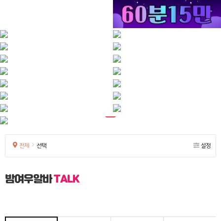
전체
선택
설정
밤여우알바
TALK