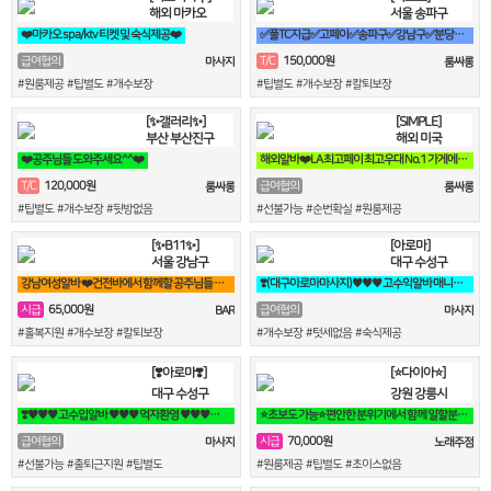
해외 마카오
서울 송파구
❤️마카오 spa/ktv 티켓 및 숙식제공❤️
✅풀TC지급✅고페이✅송파구✅강남구✅분당✅가락동✅역삼동✅논현
150,000원
급여협의
T/C
마사지
룸싸롱
#원룸제공 #팁별도 #개수보장
#팁별도 #개수보장 #칼퇴보장
[✨갤러리✨]
[SIMPLE]
부산 부산진구
해외 미국
❤️공주님들 도와주세요^^❤️
해외알바❤️LA 최고페이 최고우대 No.1 가게에서 직원 모집합니다❤️
120,000원
T/C
급여협의
룸싸롱
룸싸롱
#팁별도 #개수보장 #뒷방없음
#선불가능 #순번확실 #원룸제공
[✨B11✨]
[아로마]
서울 강남구
대구 수성구
강남여성알바 ❤️건전바에서 함께할 공주님들 모집합니다❤️
❣️(대구아로마마사지)♥♥♥ 고수익알바 매니저,관리사 급구 ♥♥♥❣️
65,000원
시급
급여협의
BAR
마사지
#홀복지원 #개수보장 #칼퇴보장
#개수보장 #텃세없음 #숙식제공
[❣️아로마❣️]
[⭐다이아⭐]
대구 수성구
강원 강릉시
❣️♥♥♥ 고수입알바 ♥♥♥ 먹자환영 ♥♥♥♥♥❣️
⭐초보도 가능⭐편안한 분위기에서 함께 일할분 찾습니다⭐
70,000원
급여협의
시급
마사지
노래주점
#선불가능 #출퇴근지원 #팁별도
#원룸제공 #팁별도 #초이스없음