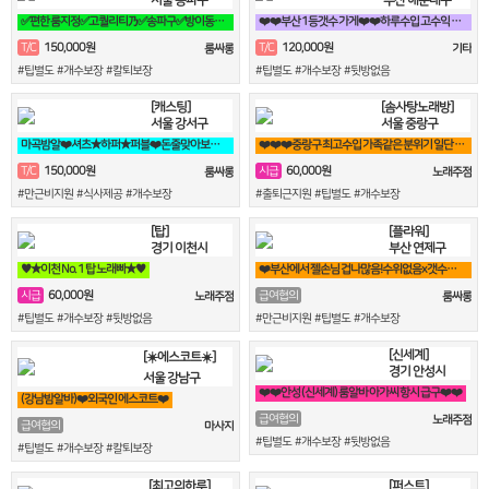
✅편한 룸지정✅고퀄리티乃✅송파구✅방이동✅잠실✅석촌동✅강남구✅서초구✅논현동
❤️❤️부산 1등갯수 가게❤️❤️하루수입 고수익 가능❤️❤️
150,000원
120,000원
T/C
T/C
룸싸롱
기타
#팁별도 #개수보장 #칼퇴보장
#팁별도 #개수보장 #뒷방없음
[캐스팅]
[솜사탕노래방]
서울 강서구
서울 중랑구
마곡밤알❤️셔츠★하퍼★퍼블❤️돈줄맞아보자★갯수보장★술강요NO★출퇴근자유
❤️❤️❤️중랑구 최고수입 가족같은 분위기 일단 전화주세요^^❤️❤️❤️
150,000원
60,000원
T/C
시급
룸싸롱
노래주점
#만근비지원 #식사제공 #개수보장
#출퇴근지원 #팁별도 #개수보장
[탑]
[플라워]
경기 이천시
부산 연제구
♥️★이천 No. 1 탑 노래빠★♥️
❤️부산에서 젤손님 겁나많음!수위없음x갯수보장,텃세x홀복자유❤️
60,000원
시급
급여협의
노래주점
룸싸롱
#팁별도 #개수보장 #뒷방없음
#만근비지원 #팁별도 #개수보장
[신세계]
[☀️에스코트☀️]
경기 안성시
서울 강남구
❤️❤️안성 (신세계) 룸알바 아가씨 항시 급구❤️❤️
(강남밤알바)❤️외국인 에스코트❤️
급여협의
노래주점
급여협의
마사지
#팁별도 #개수보장 #뒷방없음
#팁별도 #개수보장 #칼퇴보장
[최고의하루]
[퍼스트]