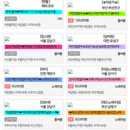
[엔젤 ]
[☀️라운지☀️]
해외 호주
부산 부산진구
호주 알바❤️해외 55~77 고수입 보장 급구 필독❤️
서면 밤알바 ☀️❤️부산서면 라운지(구 갤러리) 언니들 모십니다❤️☀️
급여협의
기타
120,000원
T/C
룸싸롱
#원룸제공 #팁별도 #개수보장
#만근비지원 #팁별도 #개수보장
[킹스맨]
[넘버원]
서울 강남구
대전 유성구
강남 여성알바❤️역삼동 1%(일프로)&텐프로 직영 강남 1등❤️
대구 밤알바 ☀️초보가능 손님보장 20대30대가족모집☀️
급여협의
급여협의
룸싸롱
룸싸롱
#선불가능 #출퇴근지원 #식사제공
#순번확실 #만근비지원 #출퇴근지원
[데이]
[타임노래뱅크]
인천 계양구
서울 강서구
인천 계양구 밤알바 계산 택지 ❤️노래 보조 도우미 구합니다❤️
강서구 밤알바 ❤️☆매니저는☆ 20 30 40대최고 박스입니다^^❤️
50,000원
60,000원
T/C
T/C
노래주점
노래주점
#팁별도 #개수보장 #초이스없음
#팁별도 #칼퇴보장 #텃세없음
[SSEMI]
[레드노래주점]
서울 강남구
부산 금정구
역삼밤알바 ❤️저희 레드팀과 함께하실분~~!!❤️
❤️부산 금정구 보도 함께 일할 언니들 모집 노래방알바❤️
50,000원
급여협의
T/C
룸싸롱
노래주점
#푸쉬가능 #칼퇴보장 #신규업소
#출퇴근지원 #팁별도 #개수보장