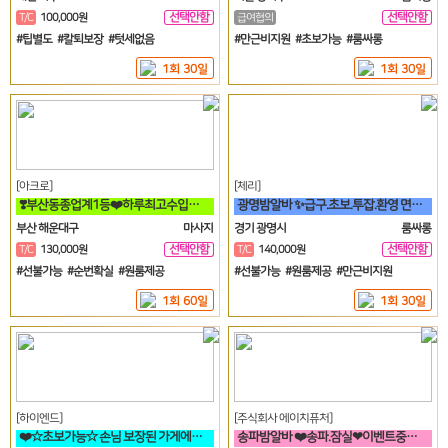
선택안함
선택안함
T/C
100,000원
급여협의
일
일
#팁별도 #칼퇴보장 #텃세없음
#만근비지원 #초보가능 #룸싸롱
1회 30일
1회 30일
[아크로]
[체리]
❣️부산동종업계1등❤️하루최고수입보장❣️
광명밤알바 ✨급구.초보.투잡.환영 면접비✨
부산 해운대구
마사지
경기 광명시
룸싸롱
선택안함
선택안함
T/C
130,000원
T/C
140,000원
일
일
#선불가능 #순번확실 #원룸제공
#선불가능 #원룸제공 #만근비지원
1회 60일
1회 30일
[하이엔드]
[주식회사 에이치퓨처]
❤️☆초보가능☆ 손님 보장된 가게에서 돈 버시는데만 집중하세요!!❤️
송파밤알바 ❤️송파.잠실❤이벤트중❤티씨10만❤평균10개❤️