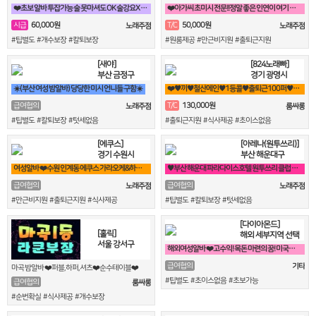
❤️초보 알바 투잡가능 술 못마셔도 OK 술강요X 안드셔도 됩니다.❤️
❤️아가씨 초미시 전문!!정말 좋은 인연이 여기 있어용!!❤️
60,000원
50,000원
시급
T/C
노래주점
노래주점
#팁별도 #개수보장 #칼퇴보장
#원룸제공 #만근비지원 #출퇴근지원
[새야]
[824노래빠]
부산 금정구
경기 광명시
☀️(부산 여성 밤알바) 당당한 미시 언니들 구함☀️
❤️♥끼♥철산메인♥1등콜♥출퇴근100퍼♥90분 13만♥때초X♥❤️
130,000원
급여협의
T/C
노래주점
룸싸롱
#팁별도 #칼퇴보장 #텃세없음
#출퇴근지원 #식사제공 #초이스없음
[에쿠스]
[아레나(원투쓰리)]
경기 수원시
부산 해운대구
여성알바 ❤️수원 인계동 에쿠스 가라오케&하이퍼블릭❤️
♥️부산 해운대 파라다이스호텔 원투쓰리 클럽 영업진 구합니다♥️
급여협의
급여협의
노래주점
노래주점
#만근비지원 #출퇴근지원 #식사제공
#팁별도 #칼퇴보장 #텃세없음
[다이아몬드]
[홀릭]
해외 세부지역 선택
서울 강서구
해외여성알바 ❤️고수익! 목돈 마련의 꿈! 미국에서 이루세요❤️
급여협의
기타
마곡 밤알바 ❤️퍼블,하퍼,셔츠❤️순수테이블❤️
#팁별도 #초이스없음 #초보가능
급여협의
룸싸롱
#순번확실 #식사제공 #개수보장