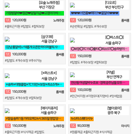
[요술 노래주점]
[디오르]
부산 기장군
부산 부산진구
기장밤알바❤️정관❤️당일지급❤️고정아가씨구해요❤️
❤️❤️❤️서면룸❤️페이↑❤️꿀알바❤️❤️❤️
120,000원
120,000원
T/C
T/C
노래주점
룸싸롱
#출퇴근지원 #팁별도 #칼퇴보장
#순번확실 #팁별도 #개수보장
[삼구39]
[⭕퍼스트⭕]
서울 강남구
서울 송파구
(강남 룸알바) ✅새롭게 오픈한 하이퍼블릭 샤이니 입니다!!!✅
⭕보장⭕TC15⭕풀티⭕최소5T⭕송파방이잠실석촌⭕강남역삼⭕선릉
100,000원
T/C
룸싸롱
150,000원
T/C
룸싸롱
#팁별도 #개수보장 #푸쉬가능
#팁별도 #개수보장 #칼퇴보장
[차넬]
[⭐퍼스트⭐]
부산 연제구
서울 강남구
연산동 여성알바 ✨초보 · 경력 공주님들 모두 환영 연산동 1등업소✨
⭐송파⭐대형클럽⭐TC15만⭐보장⭐최소5개⭐송파⭐방이⭐잠실⭐석촌⭐강남⭐역삼
100,000원
T/C
룸싸롱
150,000원
T/C
룸싸롱
#만근비지원 #지명우대(지명비) #텃세없음
#팁별도 #개수보장 #칼퇴보장
[에이치퓨처]
[별아로마]
서울 송파구
광주 북구
⚡️잠실 송파 1등 가라오케 24시 365일 영업 당일지급⚡
✨스타 스웨디시 ✨
150,000원
90,000원
T/C
T/C
노래주점
마사지
#출퇴근지원 #식사제공 #팁별도
#원룸제공 #출퇴근지원 #식사제공