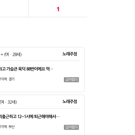
1
노래주점
**
(여ㆍ28세)
크고 가슴큰 육덕 88반이에요 먹…
지역 : 경기
급여협의
노래주점
(여ㆍ32세)
찍출근하고 12~1시에 퇴근해야해서…
지역 : 부산
급여협의