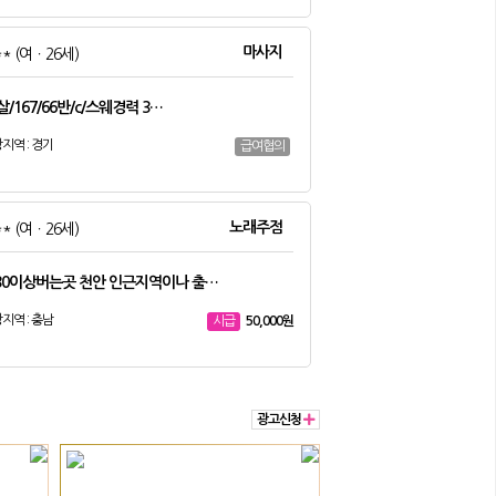
마사지
**
(여ㆍ26세)
살/167/66반/c/스웨경력 3…
지역 : 경기
급여협의
노래주점
**
(여ㆍ26세)
30이상버는곳 천안 인근지역이나 출…
지역 : 충남
50,000원
시급
광고신청