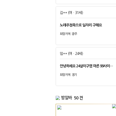
김**
(여ㆍ31세)
노래주점쪽으로 일자리 구해요
희망지역 : 광주
임**
(여ㆍ24세)
안녕하세요 24살이구염 마른 99사이…
희망지역 : 경기
밤알바
50 건