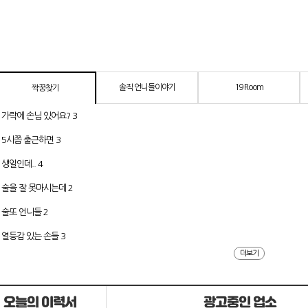
솔직 언니들이야기
19 Room
짝꿍찾기
가락에 손님 있어요?
3
5시쯤 출근하면
3
생일인데..
4
술을 잘 못마시는데
2
술또 언니들
2
열등감 있는 손들
3
더보기
오늘의 이력서
광고중인 업소