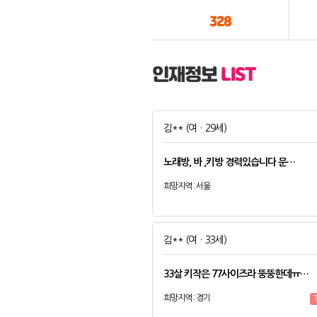
328
인재정보
LIST
김**
(여ㆍ29세)
노래방, 바 ,키방 경력있습니다 문…
희망지역 : 서울
김**
(여ㆍ33세)
33살 키작은 77사이즈라 뚱뚱한데ㅠ…
희망지역 : 경기