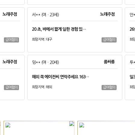
노래주점
노래주점
서**
(여ㆍ23세)
안
20 초, 바에서 짧게 일한 경험 있…
26
희망지역 : 대구
희망
급여협의
급여협의
노래주점
룸싸롱
밍**
(여ㆍ20세)
투
해외 쪽 에이전씨 연락주세요 163…
일
희망지역 : 해외
희망
급여협의
급여협의