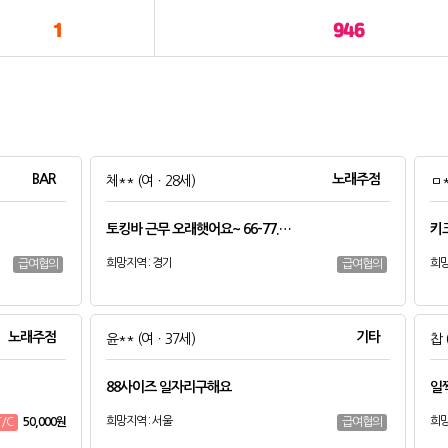
1
946
BAR
노래주점
체**
(여ㆍ28세)
ㅁ
토킹바 근무 오래햇어요~ 66-77.…
키
희망지역 : 경기
희망
급여협의
급여협의
노래주점
기타
윤**
(여ㆍ37세)
찹
88사이즈 일자리구해요
일
희망지역 : 서울
희망
50,000원
T/C
급여협의