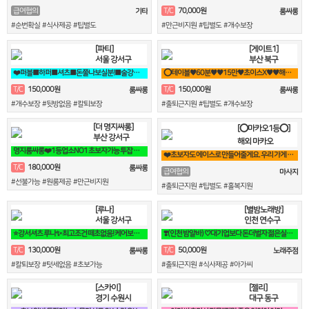
70,000원
급여협의
T/C
기타
룸싸롱
#순번확실 #식사제공 #팁별도
#만근비지원 #팁별도 #개수보장
[파티]
[게이트1]
서울 강서구
부산 북구
❤️퍼블■하퍼■셔츠■돈쭐나보실분!■술강요X■출퇴근맘대로■갯수보장❤️
⭕테이블♥60분♥♥15만♥초이스X♥♥해운대서면연산동동래온천장룸빠룸싸롱⭕
150,000원
150,000원
T/C
T/C
룸싸롱
룸싸롱
#개수보장 #뒷방없음 #칼퇴보장
#출퇴근지원 #팁별도 #개수보장
[더 명지싸롱]
[⭕마카오1등⭕]
부산 강서구
해외 마카오
명지룸싸롱❤️1등업소NO1 초보자가능 투잡 고페이갯수보장❤️
❤️초보자도 에이스로 만들어줄게요. 우리 가게 오면, 수입 부터 달라요❤️
180,000원
T/C
룸싸롱
급여협의
마사지
#선불가능 #원룸제공 #만근비지원
#출퇴근지원 #팁별도 #홀복지원
[루나]
[별밤노래방]
서울 강서구
인천 연수구
⭐강서셔츠 루나✨ 최고조건 떼초없음! 케어보장! 60분 풀티13⭐
❣️(인천 밤알바) ♡대기업보다 돈더벌자 젊은실장♡❣️
130,000원
50,000원
T/C
T/C
룸싸롱
노래주점
#칼퇴보장 #텃세없음 #초보가능
#출퇴근지원 #식사제공 #아가씨
[스카이]
[젤리]
경기 수원시
대구 동구