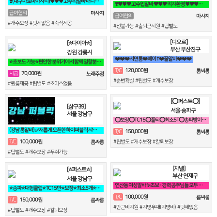
❣️(대구아로마마사지)♥♥♥ 고수익알바 매니저,관리사 급구 ♥♥♥❣️
❣️♥♥♥ 고수입알바 ♥♥♥ 먹자환영 ♥♥♥♥♥❣️
급여협의
마사지
급여협의
마사지
#개수보장 #텃세없음 #숙식제공
#선불가능 #출퇴근지원 #팁별도
[디오르]
[⭐다이아⭐]
부산 부산진구
강원 강릉시
❤️❤️❤️서면룸❤️페이↑❤️꿀알바❤️❤️❤️
⭐초보도 가능⭐편안한 분위기에서 함께 일할분 찾습니다⭐
120,000원
T/C
룸싸롱
70,000원
시급
노래주점
#순번확실 #팁별도 #개수보장
#원룸제공 #팁별도 #초이스없음
[⭕퍼스트⭕]
[삼구39]
서울 송파구
서울 강남구
⭕보장⭕TC15⭕풀티⭕최소5T⭕송파방이잠실석촌⭕강남역삼⭕선릉
(강남 룸알바) ✅새롭게 오픈한 하이퍼블릭 샤이니 입니다!!!✅
150,000원
T/C
룸싸롱
100,000원
T/C
#팁별도 #개수보장 #칼퇴보장
룸싸롱
#팁별도 #개수보장 #푸쉬가능
[차넬]
[⭐퍼스트⭐]
부산 연제구
서울 강남구
연산동 여성알바 ✨초보 · 경력 공주님들 모두 환영 연산동 1등업소✨
⭐송파⭐대형클럽⭐TC15만⭐보장⭐최소5개⭐송파⭐방이⭐잠실⭐석촌⭐강남⭐역삼
100,000원
T/C
룸싸롱
150,000원
T/C
룸싸롱
#만근비지원 #지명우대(지명비) #텃세없음
#팁별도 #개수보장 #칼퇴보장