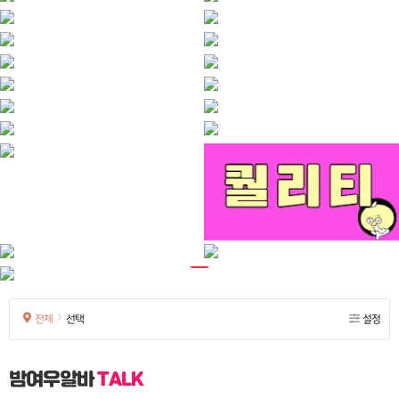
전체
선택
설정
밤여우알바
TALK