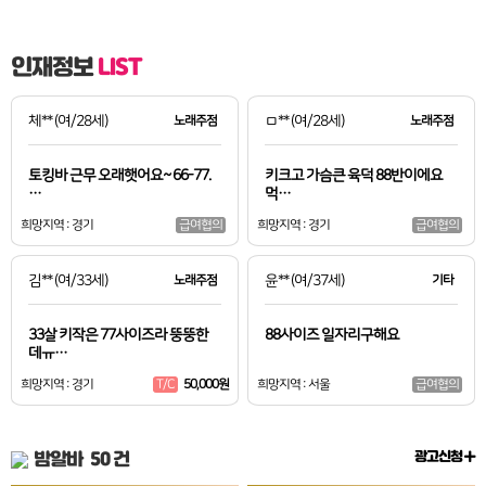
인재정보
LIST
체**
(여/28세)
노래주점
ㅁ**
(여/28세)
노래주점
토킹바 근무 오래햇어요~ 66-77.
키크고 가슴큰 육덕 88반이에요
…
먹…
희망지역 : 경기
희망지역 : 경기
급여협의
급여협의
김**
(여/33세)
노래주점
윤**
(여/37세)
기타
33살 키작은 77사이즈라 뚱뚱한
88사이즈 일자리구해요
데ㅠ…
희망지역 : 경기
50,000원
희망지역 : 서울
T/C
급여협의
밤알바
50 건
광고신청