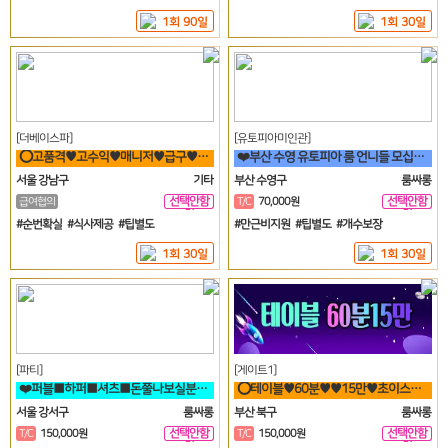
1회 90일
1회 30일
[더베이스파]
[유토피아미인관]
⭕고품격♥고수익♥매니저♥급구♥강남구♥삼성동♥선릉⭕
❤️부산 수영 유토피아 룸 언니들 모십니다^^❤️
서울 강남구
기타
부산 수영구
룸싸롱
선택안함
선택안함
급여협의
T/C
70,000원
일
일
#순번확실 #식사제공 #팁별도
#만근비지원 #팁별도 #개수보장
1회 30일
1회 30일
[파티]
[게이트1]
❤️퍼블■하퍼■셔츠■돈쭐나보실분!■술강요X■출퇴근맘대로■갯수보장❤️
⭕테이블♥60분♥♥15만♥초이스X♥♥해운대서면연산동동래온천장룸빠룸싸롱⭕
서울 강서구
룸싸롱
부산 북구
룸싸롱
선택안함
선택안함
T/C
150,000원
T/C
150,000원
일
일