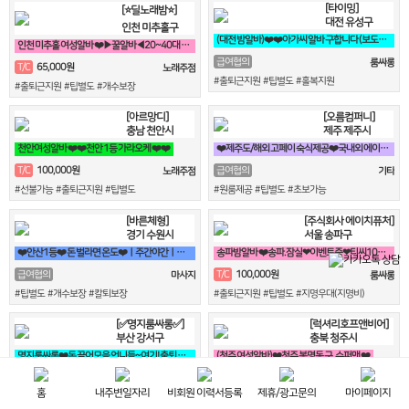
[타이밍]
[⭐딜노래밤⭐]
대전 유성구
인천 미추홀구
(대전 밤알바)❤️❤️아가씨 알바 구합니다 (보도사무실x)❤️❤️
인천 미추홀 여성알바 ❤️▶꿀알바◀20~40대 콜걱정NO❤️
급여협의
룸싸롱
65,000원
T/C
노래주점
#출퇴근지원 #팁별도 #홀복지원
#출퇴근지원 #팁별도 #개수보장
[아르망디]
[오름컴퍼니]
충남 천안시
제주 제주시
천안여성알바 ❤️❤️천안 1등 가라오케 ❤️❤️
❤️제주도/해외 고페이 숙식제공❤️국내외 에이전시
100,000원
T/C
급여협의
노래주점
기타
#선불가능 #출퇴근지원 #팁별도
#원룸제공 #팁별도 #초보가능
[바른체형]
[주식회사 에이치퓨처]
경기 수원시
서울 송파구
❤️안산1등❤️ 돈 벌라면 온도❤️ㅣ주간야간ㅣ자유근무ㅣ알바 대환영
송파밤알바 ❤️송파.잠실❤이벤트중❤티씨10만❤평균10개❤️
100,000원
급여협의
T/C
마사지
룸싸롱
#팁별도 #개수보장 #칼퇴보장
#출퇴근지원 #팁별도 #지명우대(지명비)
[✅명지룸싸롱✅]
[럭셔리호프앤비어]
부산 강서구
충북 청주시
명지룸싸롱❤️돈 끌어모을 언니들~여기! 출퇴 지원!!❤️
(청주 여성알바)❤️청주 봉명동 구. 슈퍼맨 ❤️
120,000원
50,000원
T/C
시급
룸싸롱
BAR
홈
내주변일자리
비회원 이력서등록
제휴/광고문의
마이페이지
#팁별도 #개수보장 #칼퇴보장
#순번확실 #만근비지원 #출퇴근지원