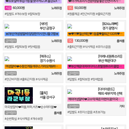
❤️초보 알바 투잡가능 술 못마셔도 OK 술강요X 안드셔도 됩니다.❤️
❤️아가씨 초미시 전문!!정말 좋은 인연이 여기 있어용!!❤️
60,000원
50,000원
시급
T/C
노래주점
노래주점
#팁별도 #개수보장 #칼퇴보장
#원룸제공 #만근비지원 #출퇴근지원
[새야]
[824노래빠]
부산 금정구
경기 광명시
☀️(부산 여성 밤알바) 당당한 미시 언니들 구함☀️
❤️♥끼♥철산메인♥1등콜♥출퇴근100퍼♥90분 13만♥때초X♥❤️
130,000원
급여협의
T/C
노래주점
룸싸롱
#팁별도 #칼퇴보장 #텃세없음
#출퇴근지원 #식사제공 #초이스없음
[에쿠스]
[아레나(원투쓰리)]
경기 수원시
부산 해운대구
여성알바 ❤️수원 인계동 에쿠스 가라오케&하이퍼블릭❤️
♥️부산 해운대 파라다이스호텔 원투쓰리 클럽 영업진 구합니다♥️
급여협의
급여협의
노래주점
노래주점
#만근비지원 #출퇴근지원 #식사제공
#팁별도 #칼퇴보장 #텃세없음
[다이아몬드]
[홀릭]
해외 세부지역 선택
서울 강서구
해외여성알바 ❤️고수익! 목돈 마련의 꿈! 미국에서 이루세요❤️
급여협의
기타
마곡 밤알바 ❤️퍼블,하퍼,셔츠❤️순수테이블❤️
#팁별도 #초이스없음 #초보가능
급여협의
룸싸롱
#순번확실 #식사제공 #개수보장