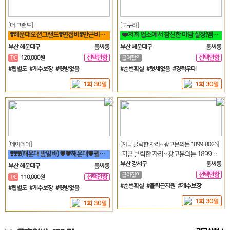
[더 그랜드]
[고구려]
❣️해운대오션그랜드❣️면접비❣️만근비❣️소개비❣️마이킹❣️차비 지원❣️
❤️저희 업소에서 참신한 마담 실장(멤버) 영업진 구좌 사장님모집!❤
부산 해운대구
룸싸롱
부산 해운대구
룸싸롱
선택안함
선택안함
T/C
120,000원
급여협의
일
일
#팁별도 #개수보장 #뒷방없음
#순번확실 #텃세없음 #경력우대
1회 30일
1회 30일
[데이데이]
[지금 클릭한 자리~ 광고문의는 1899-8026]
❣️❣️❣️(해운대 밤알바) ♥♥해운대♥퀄리티♥룸빠♥1번♥♥❣️❣️❣️
지금 클릭한 자리~ 광고문의는 1899-8026
부산 강서구
룸싸롱
부산 해운대구
룸싸롱
선택안함
급여협의
선택안함
T/C
110,000원
일
일
#순번확실 #출퇴근지원 #개수보장
#팁별도 #개수보장 #뒷방없음
1회 30일
1회 30일