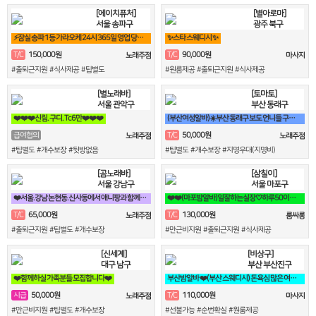
[에이치퓨처]
[별아로마]
서울 송파구
광주 북구
⚡️잠실 송파 1등 가라오케 24시 365일 영업 당일지급⚡
✨스타 스웨디시 ✨
150,000원
90,000원
T/C
T/C
노래주점
마사지
#출퇴근지원 #식사제공 #팁별도
#원룸제공 #출퇴근지원 #식사제공
[별노래바]
[토마토]
서울 관악구
부산 동래구
❤️❤️❤️신림. 구디. Tc6만❤️❤️❤️
(부산여성알바)☀️부산 동래구 보도 언니들 구해요☀️
50,000원
급여협의
T/C
노래주점
노래주점
#팁별도 #개수보장 #뒷방없음
#팁별도 #개수보장 #지명우대(지명비)
[곰노래바]
[삼칠이]
서울 강남구
서울 마포구
❤️서울.강남 논현동.신사동에서 애니팡과 함께할 가족모집 【노래방알바.고수익알바.고소득알바】
❤️❤️(마포밤알바)일잘하는실장♡하루50이상♡90분♡당일지급♡❤️❤️
65,000원
130,000원
T/C
T/C
노래주점
룸싸롱
#출퇴근지원 #팁별도 #개수보장
#만근비지원 #출퇴근지원 #식사제공
[신세계]
[비상구]
대구 남구
부산 부산진구
❤️함께하실 가족분들 모집합니다❤️
부산밤알바 ❤️(부산 스웨디시) 돈욕심 많은 여우들보세요~❤️
50,000원
110,000원
시급
T/C
노래주점
마사지
#만근비지원 #팁별도 #개수보장
#선불가능 #순번확실 #원룸제공