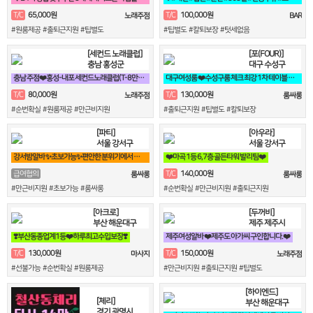
65,000원
100,000원
T/C
T/C
노래주점
BAR
#원룸제공 #출퇴근지원 #팁별도
#팁별도 #칼퇴보장 #텃세없음
[세컨드 노래클럽]
[포(FOUR)]
충남 홍성군
대구 수성구
충남 주점❤️홍성-내포 세컨드노래클럽(T-8만)❤️
대구여성룸 ❤️수성구룸 체크 최강 1차 테이블 전문 tc❤️
80,000원
130,000원
T/C
T/C
노래주점
룸싸롱
#순번확실 #원룸제공 #만근비지원
#출퇴근지원 #팁별도 #칼퇴보장
[파티]
[아우라]
서울 강서구
서울 강서구
강서밤알바 ✨초보가능✨편안한 분위기에서 일하실분✨
❤️마곡 1등 6,7층 골든타워 발리팀❤️
140,000원
급여협의
T/C
룸싸롱
룸싸롱
#만근비지원 #초보가능 #룸싸롱
#순번확실 #만근비지원 #출퇴근지원
[아크로]
[두꺼비]
부산 해운대구
제주 제주시
❣️부산동종업계1등❤️하루최고수입보장❣️
제주여성알바 ❤️제주도 아가씨 구인합니다.❤️
130,000원
150,000원
T/C
T/C
마사지
노래주점
#선불가능 #순번확실 #원룸제공
#만근비지원 #출퇴근지원 #팁별도
[하이엔드]
[체리]
부산 해운대구
경기 광명시