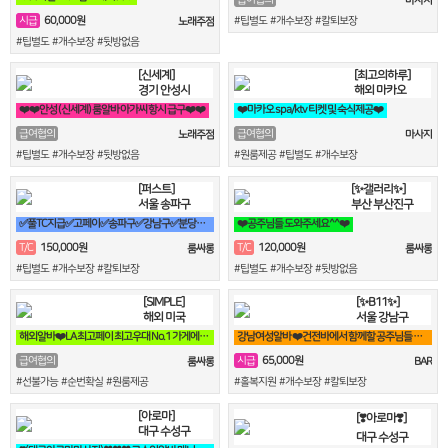
마사지
60,000원
시급
#팁별도 #개수보장 #칼퇴보장
노래주점
#팁별도 #개수보장 #뒷방없음
[신세계]
[최고의하루]
경기 안성시
해외 마카오
❤️❤️안성 (신세계) 룸알바 아가씨 항시 급구❤️❤️
❤️마카오 spa/ktv 티켓 및 숙식제공❤️
급여협의
급여협의
노래주점
마사지
#팁별도 #개수보장 #뒷방없음
#원룸제공 #팁별도 #개수보장
[퍼스트]
[✨갤러리✨]
서울 송파구
부산 부산진구
✅풀TC지급✅고페이✅송파구✅강남구✅분당✅가락동✅역삼동✅논현
❤️공주님들 도와주세요^^❤️
150,000원
120,000원
T/C
T/C
룸싸롱
룸싸롱
#팁별도 #개수보장 #칼퇴보장
#팁별도 #개수보장 #뒷방없음
[SIMPLE]
[✨B11✨]
해외 미국
서울 강남구
해외알바❤️LA 최고페이 최고우대 No.1 가게에서 직원 모집합니다❤️
강남여성알바 ❤️건전바에서 함께할 공주님들 모집합니다❤️
65,000원
급여협의
시급
룸싸롱
BAR
#선불가능 #순번확실 #원룸제공
#홀복지원 #개수보장 #칼퇴보장
[아로마]
[❣️아로마❣️]
대구 수성구
대구 수성구