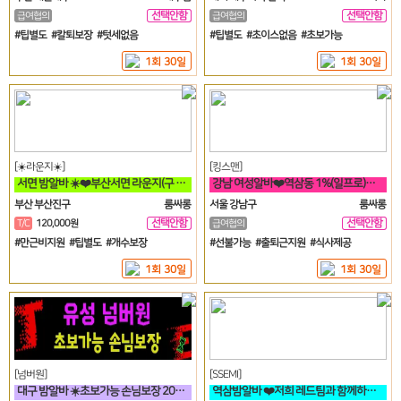
선택안함
선택안함
급여협의
급여협의
일
일
#팁별도 #칼퇴보장 #텃세없음
#팁별도 #초이스없음 #초보가능
1회 30일
1회 30일
[☀️라운지☀️]
[킹스맨]
서면 밤알바 ☀️❤️부산서면 라운지(구 갤러리) 언니들 모십니다❤️☀️
강남 여성알바❤️역삼동 1%(일프로)&텐프로 직영 강남 1등❤️
부산 부산진구
룸싸롱
서울 강남구
룸싸롱
선택안함
선택안함
T/C
120,000원
급여협의
일
일
#만근비지원 #팁별도 #개수보장
#선불가능 #출퇴근지원 #식사제공
1회 30일
1회 30일
[넘버원]
[SSEMI]
대구 밤알바 ☀️초보가능 손님보장 20대30대가족모집☀️
역삼밤알바 ❤️저희 레드팀과 함께하실분~~!!❤️