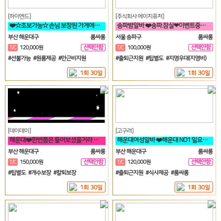
[하이엔드]
[주식회사 에이치퓨처]
❤️☆초보가능☆ 손님 보장된 가게에서 돈 버시는데만 집중하세요!!❤️
송파밤알바 ❤️송파.잠실❤이벤트중❤티씨10만❤평균10개❤️
부산 해운대구
룸싸롱
서울 송파구
룸싸롱
선택안함
선택안함
T/C
120,000원
T/C
100,000원
일
일
#선불가능 #원룸제공 #만근비지원
#출퇴근지원 #팁별도 #지명우대(지명비)
1회 30일
1회 30일
[데이데이]
[고구려]
해운대❤️한번쯤은 들어보셨을거라 생각합니다 해운대 하면 퀄리티 입니다❤️
해운대여성알바 ❤️해운대 NO1 일요일도 영업합니다❤️
부산 해운대구
룸싸롱
부산 해운대구
룸싸롱
선택안함
선택안함
T/C
150,000원
T/C
120,000원
일
일
#팁별도 #개수보장 #칼퇴보장
#출퇴근지원 #식사제공 #룸싸롱
1회 30일
1회 30일