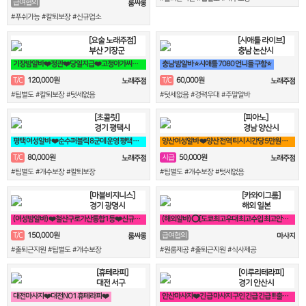
급여협의
룸싸롱
#푸쉬가능 #칼퇴보장 #신규업소
[요술 노래주점]
[시애틀 라이브]
부산 기장군
충남 논산시
기장밤알바❤️정관❤️당일지급❤️고정아가씨구해요❤️
충남 밤알바 ⭐시애틀 7080 언니들 구함⭐
120,000원
60,000원
T/C
T/C
노래주점
노래주점
#팁별도 #칼퇴보장 #텃세없음
#텃세없음 #경력우대 #주말알바
[초콜릿]
[피아노]
경기 평택시
경남 양산시
평택 여성알바 ❤️순수퍼블릭 8군데 운영 평택 8만원❤️
양산여성알바 ❤️양산 전역 티시 시간당 5만원 30세 ~ 50세❤️
80,000원
50,000원
T/C
시급
노래주점
노래주점
#팁별도 #개수보장 #칼퇴보장
#팁별도 #개수보장 #텃세없음
[마블비지니스]
[카와이그룹]
경기 광명시
해외 일본
(여성밤알바) ❤️철산구로가산통합1등❤️신규여성모집❤️
(해외알바) ⭕[도쿄최고우대 최고수입 최고안전보장]⭕
150,000원
T/C
급여협의
룸싸롱
마사지
#출퇴근지원 #팁별도 #개수보장
#원룸제공 #출퇴근지원 #식사제공
[휴테라피]
[이루리테라피]
대전 서구
경기 안산시
대전마사지❤️대전NO1 휴테라피❤️
안산마사지❤️긴 급 마사지 구인 긴급 긴급 !!! 출장 관리사 구인❤️