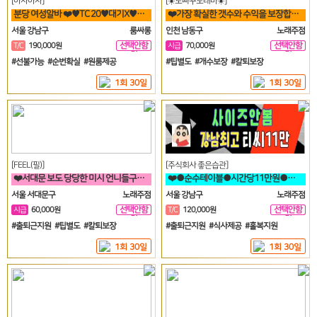
[아자아자]
[☀️노빠꾸노래바☀️]
분당 여성알바 ❤️♥TC 20♥대기X♥떼초X♥분당1등♥❤️
❤️가장 확실한 갯수와 수익을 보장합니다. 60분 7만원 지급!❤️
서울 강남구
룸싸롱
인천 남동구
노래주점
선택안함
선택안함
T/C
190,000원
시급
70,000원
일
일
#선불가능 #순번확실 #원룸제공
#팁별도 #개수보장 #칼퇴보장
1회 30일
1회 30일
[FEEL(필)]
[주식회사 좋은습관]
❤️서대문 보도 당당한 미시 언니들구함 초보 직장인 투잡 알바도 가능❤️
❤️●순수테이블●시간당11만원●갯수보장제●❤️
서울 서대문구
노래주점
서울 강남구
노래주점
선택안함
선택안함
시급
60,000원
T/C
120,000원
일
일
#출퇴근지원 #팁별도 #칼퇴보장
#출퇴근지원 #식사제공 #홀복지원
1회 30일
1회 30일