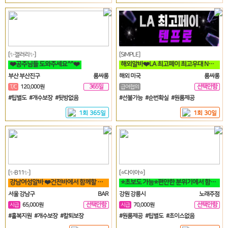
[✨갤러리✨]
[SIMPLE]
❤️공주님들 도와주세요^^❤️
해외알바❤️LA 최고페이 최고우대 No.1 가게에서 직원 모집합니다❤️
부산 부산진구
룸싸롱
해외 미국
룸싸롱
365일
선택안함
T/C
120,000원
급여협의
일
#팁별도 #개수보장 #뒷방없음
#선불가능 #순번확실 #원룸제공
1회 365일
1회 30일
[✨B11✨]
[⭐다이아⭐]
강남여성알바 ❤️건전바에서 함께할 공주님들 모집합니다❤️
⭐초보도 가능⭐편안한 분위기에서 함께 일할분 찾습니다⭐
서울 강남구
BAR
강원 강릉시
노래주점
선택안함
선택안함
시급
65,000원
시급
70,000원
일
일
#홀복지원 #개수보장 #칼퇴보장
#원룸제공 #팁별도 #초이스없음