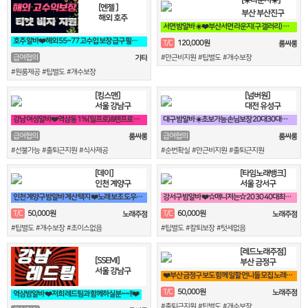
[☀️라운지☀️]
[엔젤 ]
부산 부산진구
해외 호주
서면 밤알바 ☀️❤️부산서면 라운지(구 갤러리) 언니들 모십니다❤️☀️
호주 알바❤️해외 55~77 고수입 보장 급구 필독❤️
120,000원
T/C
룸싸롱
급여협의
#만근비지원 #팁별도 #개수보장
기타
#원룸제공 #팁별도 #개수보장
[킹스맨]
[넘버원]
서울 강남구
대전 유성구
강남 여성알바❤️역삼동 1%(일프로)&텐프로 직영 강남 1등❤️
대구 밤알바 ☀️초보가능 손님보장 20대30대가족모집☀️
급여협의
급여협의
룸싸롱
룸싸롱
#선불가능 #출퇴근지원 #식사제공
#순번확실 #만근비지원 #출퇴근지원
[데이]
[타임노래뱅크]
인천 계양구
서울 강서구
인천 계양구 밤알바 계산 택지 ❤️노래 보조 도우미 구합니다❤️
강서구 밤알바 ❤️☆매니저는☆ 20 30 40대최고 박스입니다^^❤️
50,000원
60,000원
T/C
T/C
노래주점
노래주점
#팁별도 #개수보장 #초이스없음
#팁별도 #칼퇴보장 #텃세없음
[레드노래주점]
[SSEMI]
부산 금정구
서울 강남구
❤️부산 금정구 보도 함께 일할 언니들 모집 노래방알바❤️
50,000원
T/C
노래주점
역삼밤알바 ❤️저희 레드팀과 함께하실분~~!!❤️
#출퇴근지원 #팁별도 #개수보장