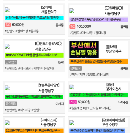
[오케이]
[⭕워라밸⭕]
서울 관악구
서울 강남구
신림 여성알바 ❤️신림 봉천 구로 노래방알바 구해요❤️
강남여성알바 ❤️강남 쩜오 A1 레이블 구구단 썸데이 도깨비❤️
60,000원
T/C
룸싸롱
100,000원
T/C
룸싸롱
#팁별도 #칼퇴보장 #룸싸롱
#팁별도 #개수보장 #칼퇴보장
[⭕판도라룸BAR⭕]
[플라워]
서울 강남구
부산 연제구
❤️★VVIPSWEET★동종업계 최고페이초보환영갯수Ok술X출근강요X블랙X진상❤️
❤️부산에서 젤손님 겁나많음!수위없음x갯수보장,텃세x홀복자유❤️
급여협의
BAR
#순번확실 #개수보장 #지명우대(지명비)
급여협의
룸싸롱
#만근비지원 #팁별도 #개수보장
[설탕]
[❣️블루문타임❣️]
경기 이천시
서울 강남구
⭕⭕경기 이천 설탕 24시 영업 고정 아가씨 구합니다⭕⭕
❤️강남 오빠❤️ 최고 수익 보장! 오빠 믿고 따라와~!
50,000원
시급
노래주점
급여협의
마사지
#원룸제공 #출퇴근지원 #식사제공
#순번확실 #식사제공 #팁별도
[더베이스파]
[유토피아미인관]
서울 강남구
부산 수영구
⭕고품격♥고수익♥매니저♥급구♥강남구♥삼성동♥선릉⭕
❤️부산 수영 유토피아 룸 언니들 모십니다^^❤️