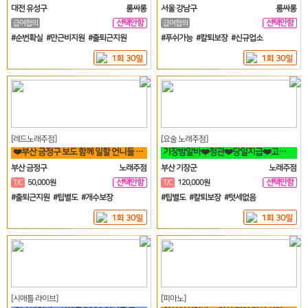
대전 유성구
룸싸롱
서울 강남구
룸싸롱
선택안함
선택안함
급여협의
급여협의
일
일
#순번확실 #만근비지원 #출퇴근지원
#푸쉬가능 #칼퇴보장 #신규업소
1회 30일
1회 30일
[레드노래주점]
[요술 노래주점]
❤️부산 금정구 보도 함께 일할 언니들 모집 노래방알바❤️
기장밤알바❤️정관❤️당일지급❤️고정아가씨구해요❤️
부산 금정구
노래주점
부산 기장군
노래주점
선택안함
선택안함
T/C
50,000원
T/C
120,000원
일
일
#출퇴근지원 #팁별도 #개수보장
#팁별도 #칼퇴보장 #텃세없음
1회 30일
1회 30일
[시애틀 라이브]
[피아노]