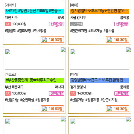
[메리트]
[파티]
✨#대전 #법원 #둔산 #365일 #연중무휴 #초보자환영 #당일지급 #✨
강서밤알바 ✨초보가능✨편안한 분위기에서 일하실분✨
대전 서구
BAR
서울 강서구
룸싸롱
선택안함
선택안함
T/C
100,000원
급여협의
일
일
#팁별도 #칼퇴보장 #텃세없음
#만근비지원 #초보가능 #룸싸롱
1회 30일
1회 30일
[아크로]
[체리]
❣️부산동종업계1등❤️하루최고수입보장❣️
광명밤알바 ✨급구.초보.투잡.환영 면접비✨
부산 해운대구
마사지
경기 광명시
룸싸롱
선택안함
선택안함
T/C
130,000원
T/C
140,000원
일
일
#선불가능 #순번확실 #원룸제공
#선불가능 #원룸제공 #만근비지원
1회 60일
1회 30일