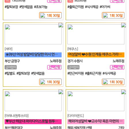
선택안함
선택안함
T/C
130,000원
T/C
50,000원
일
일
#칼퇴보장 #텃세없음 #초보가능
#출퇴근지원 #식사제공 #아가씨
1회 30일
1회 30일
[새야]
[에쿠스]
☀️(부산 여성 밤알바) 당당한 미시 언니들 구함☀️
여성알바 ❤️수원 인계동 에쿠스 가라오케&하이퍼블릭❤️
부산 금정구
노래주점
경기 수원시
노래주점
선택안함
선택안함
급여협의
급여협의
일
일
#팁별도 #칼퇴보장 #텃세없음
#만근비지원 #출퇴근지원 #식사제공
1회 30일
1회 30일
[아레나(원투쓰리)]
[다이아몬드]
♥️부산 해운대 파라다이스호텔 원투쓰리 클럽 영업진 구합니다♥️
해외여성알바 ❤️고수익! 목돈 마련의 꿈! 미국에서 이루세요❤️
부산 해운대구
노래주점
해외 세부지역 선택
기타