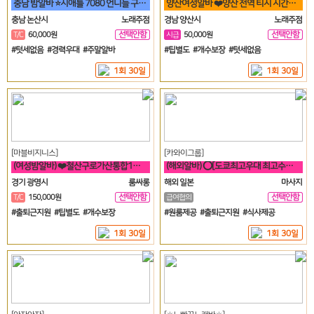
충남 밤알바 ⭐시애틀 7080 언니들 구함⭐
양산여성알바 ❤️양산 전역 티시 시간당 5만원 30세 ~ 50세❤️
충남 논산시
노래주점
경남 양산시
노래주점
선택안함
선택안함
T/C
60,000원
시급
50,000원
일
일
#텃세없음 #경력우대 #주말알바
#팁별도 #개수보장 #텃세없음
1회 30일
1회 30일
[마블비지니스]
[카와이그룹]
(여성밤알바) ❤️철산구로가산통합1등❤️신규여성모집❤️
(해외알바) ⭕[도쿄최고우대 최고수입 최고안전보장]⭕
경기 광명시
룸싸롱
해외 일본
마사지
선택안함
선택안함
T/C
150,000원
급여협의
일
일
#출퇴근지원 #팁별도 #개수보장
#원룸제공 #출퇴근지원 #식사제공
1회 30일
1회 30일