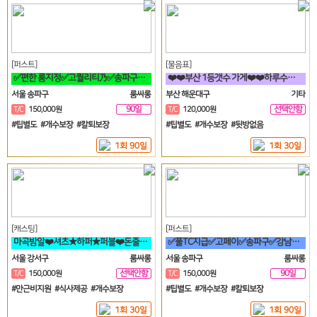
[퍼스트]
[물음표]
✅편한 룸지정✅고퀄리티乃✅송파구✅방이동✅잠실✅석촌동✅강남구✅서초구✅논현동
❤️❤️부산 1등갯수 가게❤️❤️하루수입 고수익 가능❤️❤️
서울 송파구
룸싸롱
부산 해운대구
기타
90일
선택안함
T/C
150,000원
T/C
120,000원
일
#팁별도 #개수보장 #칼퇴보장
#팁별도 #개수보장 #뒷방없음
1회 90일
1회 30일
[캐스팅]
[퍼스트]
마곡밤알❤️셔츠★하퍼★퍼블❤️돈줄맞아보자★갯수보장★술강요NO★출퇴근자유
✅풀TC지급✅고페이✅송파구✅강남구✅분당✅가락동✅역삼동✅논현
서울 강서구
룸싸롱
서울 송파구
룸싸롱
선택안함
90일
T/C
150,000원
T/C
150,000원
일
#만근비지원 #식사제공 #개수보장
#팁별도 #개수보장 #칼퇴보장
1회 30일
1회 90일