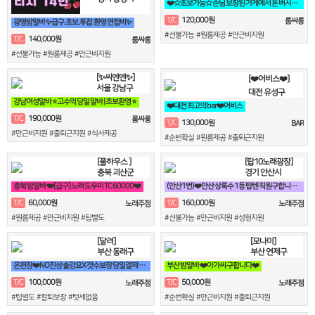
❤️☆초보가능☆ 손님 보장된 가게에서 돈 버시는데만 집중하세요!!❤️
120,000원
T/C
룸싸롱
광명밤알바 ✨급구.초보.투잡.환영 면접비✨
#선불가능 #원룸제공 #만근비지원
140,000원
T/C
룸싸롱
#선불가능 #원룸제공 #만근비지원
[✨씨엔엔✨]
[❤️어비스❤️]
서울 강남구
대전 유성구
강남여성알바 ⭐고수익 당일 알바 | 초보환영 ⭐
❤️대전 최고의 bar❤️어비스
190,000원
T/C
룸싸롱
130,000원
T/C
BAR
#만근비지원 #출퇴근지원 #식사제공
#순번확실 #원룸제공 #출퇴근지원
[풀하우스 ]
[탑10노래광장]
충북 괴산군
경기 안산시
충북 밤알바 ❤️[급구] 노래 도우미 TC 60000❤️
(안산1번)❤️안산 상록수 1등 탑텐 직원구합니다❤️
60,000원
160,000원
T/C
T/C
노래주점
노래주점
#원룸제공 #만근비지원 #팁별도
#선불가능 #만근비지원 #성형지원
[달려]
[모나미]
부산 동래구
부산 연제구
온천장❤️NO진상 술강요X 갯수보장 당일결제 공주님모집❤️
부산 밤알바 ❤️아가씨 구합니다❤️
100,000원
50,000원
T/C
T/C
노래주점
노래주점
#팁별도 #칼퇴보장 #텃세없음
#순번확실 #만근비지원 #출퇴근지원