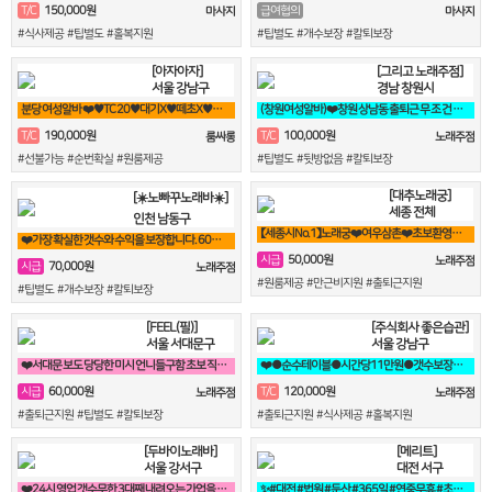
150,000원
T/C
급여협의
마사지
마사지
#식사제공 #팁별도 #홀복지원
#팁별도 #개수보장 #칼퇴보장
[아자아자]
[그리고 노래주점]
서울 강남구
경남 창원시
분당 여성알바 ❤️♥TC 20♥대기X♥떼초X♥분당1등♥❤️
(창원여성알바)❤️창원 상남동 출퇴근 무 조 건 연락!❤️ 룸알바 룸보도
190,000원
100,000원
T/C
T/C
룸싸롱
노래주점
#선불가능 #순번확실 #원룸제공
#팁별도 #뒷방없음 #칼퇴보장
[대추노래궁]
[☀️노빠꾸노래바☀️]
세종 전체
인천 남동구
【세종시No.1】노래궁❤️여우삼촌❤️초보환영❤️가족분위기❤️365일출근
❤️가장 확실한 갯수와 수익을 보장합니다. 60분 7만원 지급!❤️
50,000원
시급
노래주점
70,000원
시급
노래주점
#원룸제공 #만근비지원 #출퇴근지원
#팁별도 #개수보장 #칼퇴보장
[FEEL(필)]
[주식회사 좋은습관]
서울 서대문구
서울 강남구
❤️서대문 보도 당당한 미시 언니들구함 초보 직장인 투잡 알바도 가능❤️
❤️●순수테이블●시간당11만원●갯수보장제●❤️
60,000원
120,000원
시급
T/C
노래주점
노래주점
#출퇴근지원 #팁별도 #칼퇴보장
#출퇴근지원 #식사제공 #홀복지원
[두바이노래바]
[메리트]
서울 강서구
대전 서구
❤️24시 영업 갯수무한 3대째 내려오는 가업을 이어받아 젊은실장 3명❤️
✨#대전 #법원 #둔산 #365일 #연중무휴 #초보자환영 #당일지급 #✨