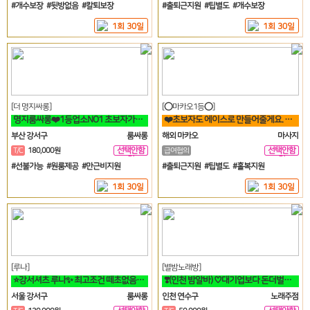
#개수보장 #뒷방없음 #칼퇴보장
#출퇴근지원 #팁별도 #개수보장
1회 30일
1회 30일
[더 명지싸롱]
[⭕마카오1등⭕]
명지룸싸롱❤️1등업소NO1 초보자가능 투잡 고페이갯수보장❤️
❤️초보자도 에이스로 만들어줄게요. 우리 가게 오면, 수입 부터 달라요❤️
부산 강서구
룸싸롱
해외 마카오
마사지
선택안함
선택안함
T/C
180,000원
급여협의
일
일
#선불가능 #원룸제공 #만근비지원
#출퇴근지원 #팁별도 #홀복지원
1회 30일
1회 30일
[루나]
[별밤노래방]
⭐강서셔츠 루나✨ 최고조건 떼초없음! 케어보장! 60분 풀티13⭐
❣️(인천 밤알바) ♡대기업보다 돈더벌자 젊은실장♡❣️
서울 강서구
룸싸롱
인천 연수구
노래주점