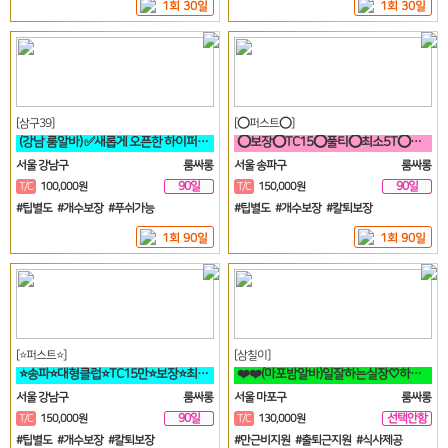
1회 30일
1회 30일
[삼구39]
[⭕퍼스트⭕]
(강남 룸알바) ✅새롭게 오픈한 하이퍼블릭 샤이니 입니다!!!✅
⭕보장⭕TC15⭕풀티⭕최소5T⭕송파방이잠실석촌⭕강남역삼⭕선릉
서울 강남구
룸싸롱
서울 송파구
룸싸롱
90일
90일
T/C
100,000원
T/C
150,000원
#팁별도 #개수보장 #푸쉬가능
#팁별도 #개수보장 #칼퇴보장
1회 90일
1회 90일
[⭐퍼스트⭐]
[삼칠이]
⭐송파⭐대형클럽⭐TC15만⭐보장⭐최소5개⭐송파⭐방이⭐잠실⭐석촌⭐강남⭐역삼
❤️❤️(마포밤알바)일잘하는실장♡하루50이상♡90분♡당일지급♡❤️❤️
서울 강남구
룸싸롱
서울 마포구
룸싸롱
90일
선택안함
T/C
150,000원
T/C
130,000원
일
#팁별도 #개수보장 #칼퇴보장
#만근비지원 #출퇴근지원 #식사제공