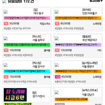
유흥알바
172 건
광고신청
[길]
[토마토]
대구 동구
인천 미추홀구
(대구밤알바) ❤️고수익알바 20세 이상 여성 누구나 비밀보장❤️
(인천여성알바)프리티❤️인천 주안 영업진 12명 상주중 (24시간 영업)❤️
50,000원
80,000원
T/C
T/C
직업소개소
노래주점
#팁별도 #초보가능 #아가씨
#팁별도 #개수보장 #뒷방없음
[퍼스트]
[물음표]
서울 송파구
부산 해운대구
✅편한 룸지정✅고퀄리티乃✅송파구✅방이동✅잠실✅석촌동✅강남구✅서초구✅논현동
❤️❤️부산 1등갯수 가게❤️❤️하루수입 고수익 가능❤️❤️
150,000원
120,000원
T/C
T/C
룸싸롱
기타
#팁별도 #개수보장 #칼퇴보장
#팁별도 #개수보장 #뒷방없음
[캐스팅]
[솜사탕노래방]
서울 강서구
서울 중랑구
마곡밤알❤️셔츠★하퍼★퍼블❤️돈줄맞아보자★갯수보장★술강요NO★출퇴근자유
❤️❤️❤️중랑구 최고수입 가족같은 분위기 일단 전화주세요^^❤️❤️❤️
150,000원
60,000원
T/C
시급
룸싸롱
노래주점
#만근비지원 #식사제공 #개수보장
#출퇴근지원 #팁별도 #개수보장
[☀️에스코트☀️]
[탑]
서울 강남구
경기 이천시
(강남밤알바)❤️외국인 에스코트❤️
♥️★이천 No. 1 탑 노래빠★♥️
급여협의