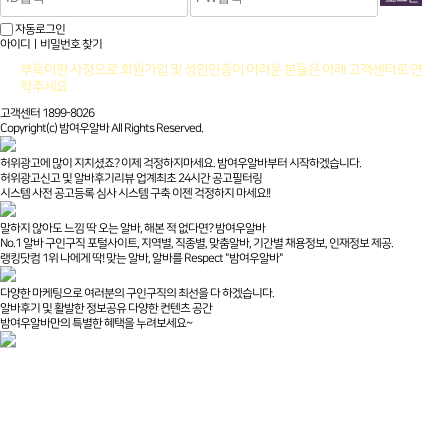
자동로그인
아이디ㅣ비밀번호 찾기
부득이한 사정으로 회원가입 및 성인인증이 어려운 분들은 아래 고객센터로 연
락주세요
고객센터 1899-8026
Copyright(c) 밤여우알바 All Rights Reserved.
허위광고에 많이 지치셨죠? 이제 걱정하지마세요. 밤여우알바부터 시작하겠습니다.
허위광고신고 및 알바후기리뷰 업계최초 24시간 공고필터링
시스템 사전 공고등록 심사 시스템 구축 이젠 걱정하지 마세요!!
말하지 않아도 느낌 딱 오는 알바, 해본 적 없다면? 밤여우알바
No.1 알바 구인구직 포털사이트, 지역별, 직종별, 맞춤알바, 기간별 채용정보, 인재정보 제공.
랭킹닷컴 1위 나에게 딱! 맞는 알바, 알바를 Respect "밤여우알바"
다양한 마케팅으로 여러분의 구인구직의 최선을 다 하겠습니다.
알바후기 및 활발한 정보공유 다양한 컨텐츠 공간
밤여우알바만의 특별한 혜택을 누려보세요~